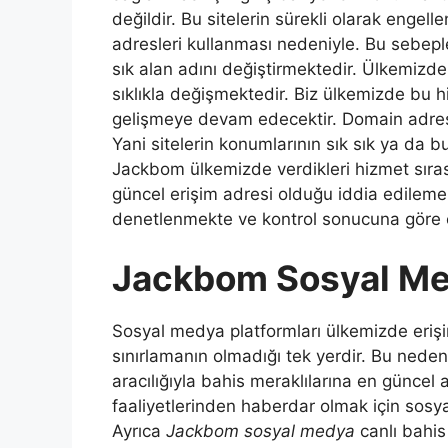
değildir. Bu sitelerin sürekli olarak engell
adresleri kullanması nedeniyle. Bu sebep
sık alan adını değiştirmektedir. Ülkemizde
sıklıkla değişmektedir. Biz ülkemizde bu 
gelişmeye devam edecektir. Domain adresle
Yani sitelerin konumlarının sık sık ya da 
Jackbom ülkemizde verdikleri hizmet sırası
güncel erişim adresi olduğu iddia edilemez
denetlenmekte ve kontrol sonucuna göre e
Jackbom Sosyal M
Sosyal medya platformları ülkemizde eriş
sınırlamanın olmadığı tek yerdir. Bu nede
aracılığıyla bahis meraklılarına en güncel 
faaliyetlerinden haberdar olmak için sosya
Ayrıca
Jackbom sosyal medya
canlı bahis 