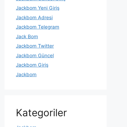
Jackbom Yeni Giriş
Jackbom Adresi
Jackbom Telegram
Jack Bom
Jackbom Twitter
Jackbom Güncel
Jackbom Giriş
Jackbom
Kategoriler