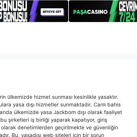
in ülkemizde hizmet sunması kesinlikle yasaktır.
lara yasa dışı hizmetler sunmaktadır. Canlı bahis
anda ülkemizde yasa Jackbom dışı olarak faaliyet
u şirketleri iş birliği yaparak kapatıyor, giriş
li olarak denetimlerden geçirilmekte ve güvenliğin
dır. Bu, yasadışı web siteleri için bir sorun