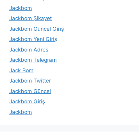
Jackbom
Jackbom Şikayet
Jackbom Güncel Giriş
Jackbom Yeni Giriş
Jackbom Adresi
Jackbom Telegram
Jack Bom
Jackbom Twitter
Jackbom Güncel
Jackbom Giriş
Jackbom