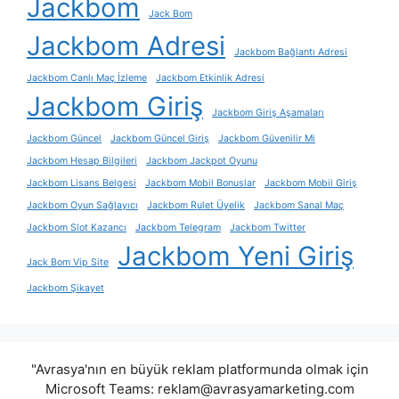
Jackbom
Jack Bom
Jackbom Adresi
Jackbom Bağlantı Adresi
Jackbom Canlı Maç İzleme
Jackbom Etkinlik Adresi
Jackbom Giriş
Jackbom Giriş Aşamaları
Jackbom Güncel
Jackbom Güncel Giriş
Jackbom Güvenilir Mi
Jackbom Hesap Bilgileri
Jackbom Jackpot Oyunu
Jackbom Lisans Belgesi
Jackbom Mobil Bonuslar
Jackbom Mobil Giriş
Jackbom Oyun Sağlayıcı
Jackbom Rulet Üyelik
Jackbom Sanal Maç
Jackbom Slot Kazancı
Jackbom Telegram
Jackbom Twitter
Jackbom Yeni Giriş
Jack Bom Vip Site
Jackbom Şikayet
"Avrasya'nın en büyük reklam platformunda olmak için
Microsoft Teams:
reklam@avrasyamarketing.com