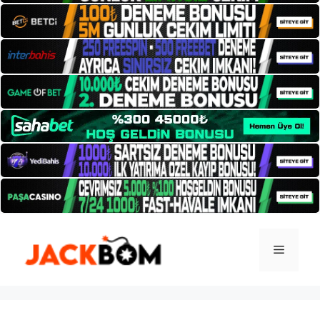
İçeriğe
atla
Menü