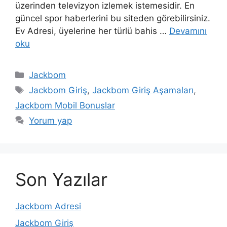
üzerinden televizyon izlemek istemesidir. En
güncel spor haberlerini bu siteden görebilirsiniz.
Ev Adresi, üyelerine her türlü bahis …
Devamını
oku
Kategoriler
Jackbom
Etiketler
Jackbom Giriş
,
Jackbom Giriş Aşamaları
,
Jackbom Mobil Bonuslar
Yorum yap
Son Yazılar
Jackbom Adresi
Jackbom Giriş