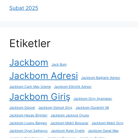
Şubat 2025
Etiketler
Jackbom
Jack Bom
Jackbom Adresi
Jackbom Bağlantı Adresi
Jackbom Canlı Maç İzleme
Jackbom Etkinlik Adresi
Jackbom Giriş
Jackbom Giriş Aşamaları
Jackbom Güncel
Jackbom Güncel Giriş
Jackbom Güvenilir Mi
Jackbom Hesap Bilgileri
Jackbom Jackpot Oyunu
Jackbom Lisans Belgesi
Jackbom Mobil Bonuslar
Jackbom Mobil Giriş
Jackbom Oyun Sağlayıcı
Jackbom Rulet Üyelik
Jackbom Sanal Maç