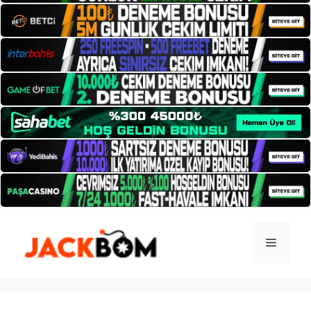
İçeriğe
atla
Menü