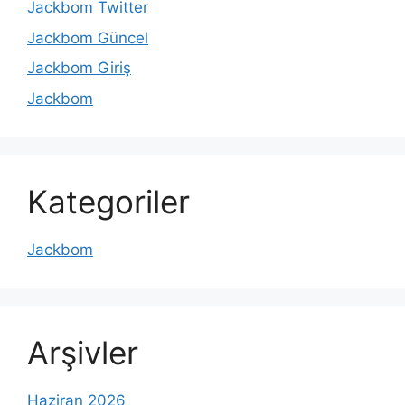
Jackbom Twitter
Jackbom Güncel
Jackbom Giriş
Jackbom
Kategoriler
Jackbom
Arşivler
Haziran 2026