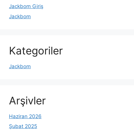
Jackbom Giriş
Jackbom
Kategoriler
Jackbom
Arşivler
Haziran 2026
Şubat 2025